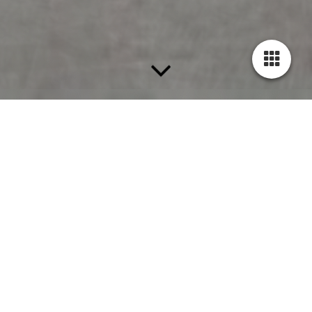
FARBEN BEREICHERN UNSERE LEBEN
Wohnen heißt auch Wohl­fühlen
Die Firma existiert schon seit 2002 und ist bekannt für ihre
qualitativ hochwertige Arbeit und Zuverlässigkeit.
Mit
jahrelanger Arbeitserfahrung
garantieren unsere Mitarbeiter,
dass sämtliche Arbeiten stets optimal und gewissenhaft
ausgeführt werden. Hier können Sie sich einen persönlichen
Eindruck von unseren Mitarbeitern, der Firma und unserer