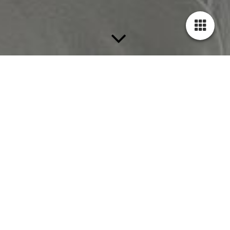
UNSERE LEISTUNGEN
Tapezier­arbeiten
Schöner wohnen und arbeiten mit Farb­konzepten vom
Profi
Moderne Tapeten bieten eine Vielzahl an Materialien und
Designs. Wir bieten Ihnen einen Rundum-Service bei der
Neutapezierung Ihrer Wände - von der Tapetenauswahl über
das fachkundig Entfernen alter Tapeten bis hin zu Grundie­
rungs-, Putz- und Spachtelarbeiten sowie maßgenauem
Aufbringen der neuen Tapeten.
Bei uns erhalten Sie eine freundliche und hochqualifizierte