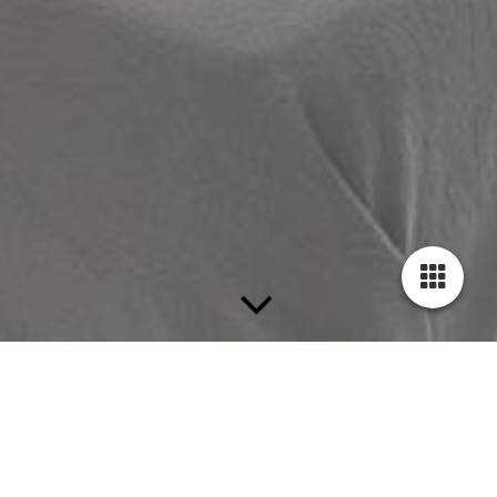
MIT STARKEM PARTNER
Brillux Farbfächer