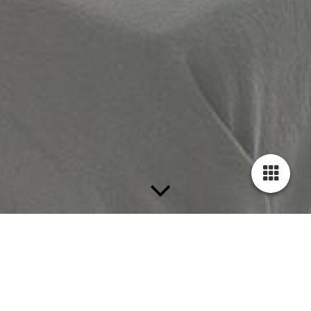
MIT STARKEM PARTNER
Brillux Farbfächer